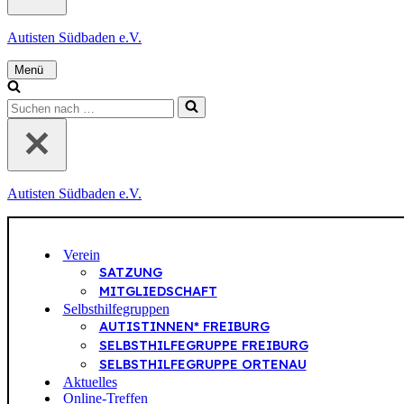
e
n
Autisten Südbaden e.V.
n
a
c
N
h
a
S
v
u
i
…
c
g
a
h
t
e
i
n
o
Autisten Südbaden e.V.
n
n
a
s
m
c
e
h
Verein
n
SATZUNG
ü
…
MITGLIEDSCHAFT
Selbsthilfegruppen
AUTISTINNEN* FREIBURG
SELBSTHILFEGRUPPE FREIBURG
SELBSTHILFEGRUPPE ORTENAU
Aktuelles
Online-Treffen