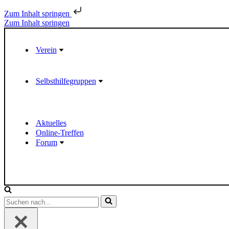
Zum Inhalt springen
Zum Inhalt springen
Verein
Selbsthilfegruppen
Aktuelles
Online-Treffen
Forum
S
u
c
h