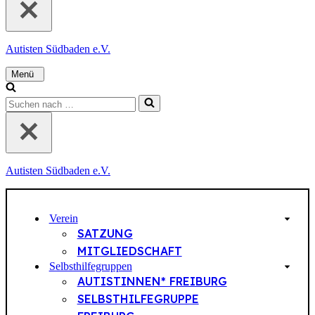
c
h
e
n
Autisten Südbaden e.V.
n
a
c
N
h
a
S
v
u
i
…
c
g
a
h
t
e
i
n
o
Autisten Südbaden e.V.
n
n
a
s
m
c
e
h
Verein
n
SATZUNG
ü
…
MITGLIEDSCHAFT
Selbsthilfegruppen
AUTISTINNEN* FREIBURG
SELBSTHILFEGRUPPE