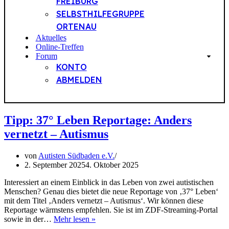
FREIBURG
SELBSTHILFEGRUPPE
ORTENAU
Aktuelles
Online-Treffen
Forum
KONTO
ABMELDEN
Tipp: 37° Leben Reportage: Anders
vernetzt – Autismus
von
Autisten Südbaden e.V.
2. September 2025
4. Oktober 2025
Interessiert an einem Einblick in das Leben von zwei autistischen
Menschen? Genau dies bietet die neue Reportage von ‚37° Leben‘
mit dem Titel ‚Anders vernetzt – Autismus‘. Wir können diese
Reportage wärmstens empfehlen. Sie ist im ZDF-Streaming-Portal
T
sowie in der…
Mehr lesen »
i